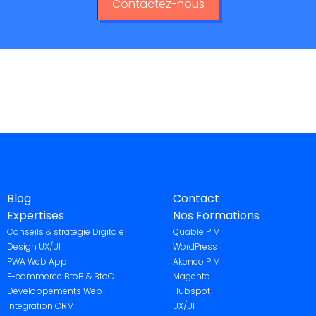
Contactez-nous
Blog
Contact
Expertises
Nos Formations
Conseils & stratégie Digitale
Quable PIM
Design UX/UI
WordPress
PWA Web App
Akeneo PIM
E-commerce BtoB & BtoC
Magento
Développements Web
Hubspot
Intégration CRM
UX/UI