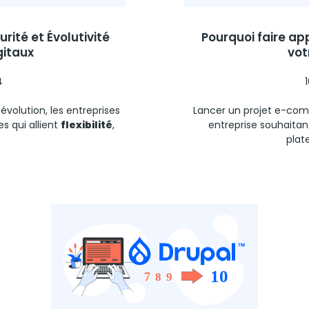
urité et Évolutivité
Pourquoi faire ap
gitaux
vot
4
olution, les entreprises
Lancer un projet e-com
s qui allient
flexibilité
,
entreprise souhaitant
plat