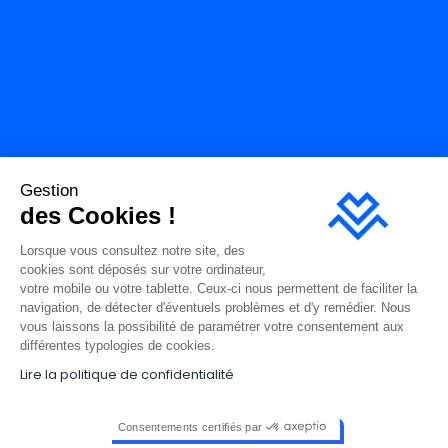
Plan du site
Mentions légales
Gestion
Politique de confidentialité
des Cookies !
Hébergement site internet
Lorsque vous consultez notre site, des
cookies sont déposés sur votre ordinateur,
Création de site e-commerce Nantes et Rennes
votre mobile ou votre tablette. Ceux-ci nous permettent de faciliter la
navigation, de détecter d'éventuels problèmes et d'y remédier. Nous
vous laissons la possibilité de paramétrer votre consentement aux
Conseil en Communication Rennes et Nantes
différentes typologies de cookies.
Lire la politique de confidentialité
Agence de Rennes
Consentements certifiés par
Agence de Nantes