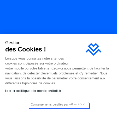
Plan du site
Mentions légales
Gestion
Politique de confidentialité
des Cookies !
Hébergement site internet
Lorsque vous consultez notre site, des
cookies sont déposés sur votre ordinateur,
Création de site e-commerce Nantes et Rennes
votre mobile ou votre tablette. Ceux-ci nous permettent de faciliter la
navigation, de détecter d'éventuels problèmes et d'y remédier. Nous
vous laissons la possibilité de paramétrer votre consentement aux
Conseil en Communication Rennes et Nantes
différentes typologies de cookies.
Lire la politique de confidentialité
Agence de Rennes
Consentements certifiés par
Agence de Nantes