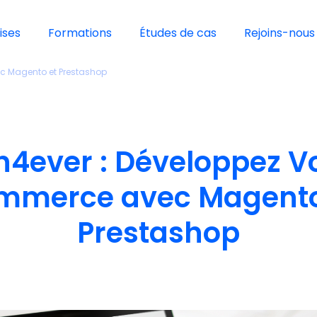
ises
Formations
Études de cas
Rejoins-nous 
c Magento et Prestashop
n4ever : Développez Vo
mmerce avec Magento
Prestashop