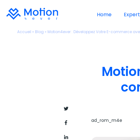
Home
Expert
Accueil
»
Blog
»
Motion4ever : Développez Votre E-commerce ave
Motio
co
ad_rom_m4e